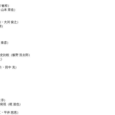
 敏裕）
山本 章造）
）
・大河 俊之）
朋）
 泰彦）
史比較（飯野 浩太郎）
太）
D.・田中 克）
 淳）
発現（梶 達也）
・平井 慈恵）