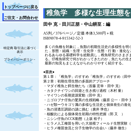
トップページに戻る
稚魚学 多様な生理生態
ご注文・お問合わせ
田中 克・田川正朋・中山耕至：編
A5判／376ページ／定価 本体3,500円＋税
ISBN978-4-915342-52-3
多くの魚種を対象に，魚類の初期生活史の多様性を明
特定商 取引法に基づく
た，形態・組織・生理・生化学・生態・行 動・進化な
表示
わるあらゆる基礎科学を総動員し，稚魚研究のさまざ
・
る。仔稚魚研究で何がわかってきたのか，魚たちの生き
プライバシーポリシ－
最新の知見もまじえながらわかりやすく紹介する。
●目次●
第１章：「稚魚学」のすすめ「稚魚学」のすすめ（田中
第２章：初期生理生態の多面的アプローチ
・マダイ稚魚と餌生物たち（首藤 宏幸・田中 克）
・カタクチイワシの回遊と生き残り過程（木村 量）
・マイワシの長期資源変動（田中 克）
・ニゴロブナ仔魚の驚異の生残戦略（藤原 公一・田中 
・ハゼ類ーウキゴリ属の多様な生活史と個体発生の進化 
・魚の浸透圧調節の謎に挑む（廣井 準也）
・核酸比による個体発生初期の特性把握（郭 又 ）
・ニシン仔魚のCCK動態（上坂 裕子）
・ヒラメ人工種苗を用いた大規模フィールド生態実験（
・ヒラメ種苗放流と分子生物学の出会い（藤井 徹生）