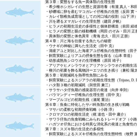
第３章：変態をする魚ー異体類の生理生態
・希少種ホシガレイの生態と資源培養（有瀧 真人・和田
・砂礫域に卵を産むマコガレイ仔稚魚の生態（反田 實・
・カレイ類稚魚成育場としての河口域の役割（山下 洋
・川を遡るヌマガレイの生理生態（建田 夕帆）
・ヒラメの初期生活史の多様性と個体群構造（前田 経雄
・ヒラメの変態と眼の移動機構（岡田 のぞみ・田川 正
・異体類の変態と体色異常（青海 忠久・田川 正朋）
第４章：川と海を往復する魚たちの秘密
・ウナギの神秘に満ちた生活史（田中 克）
・湖産アユと対比した海産アユ仔稚魚の生態特性（田子
・飼育実験によりアユの摂食生態を探る（山本 章造）
・幼形成熟魚シロウオの生理機構（原田 靖子）
・アリアケヒメシラウオとアリアケシラウオの初期生活
・柳川の初夏を飾る風物詩ーエツの生き残り（兼松 陽
第５章：初期減耗を熱帯性魚類にみる
・飼育実験によるスジアラの初期生理生態（Trijuno, D. 
・ハタ類３種の初期減耗（與世田 兼三）
・サラサハタ仔魚期の感覚器官の発達（向井 幸則）
・バラマンディー仔稚魚の生理生態（田中 克）
・マーブルゴビの初期生残（瀬尾 重治）
第６章：魚食に特化したサバ科魚類の生き残り戦略
・マサバの柔軟な初期摂食戦略（小路 淳）
・クロマグロの初期生活史（梶 達也・田中 庸介）
・サワラ仔魚の魚食戦略にみられるトレードオフ（小路
・ハガツオ仔魚における特異な消化系の発達と魚食性の
第７章：スズキ類の生活史の多様性
・飼育実験によるスズキ仔稚魚の生理生態特性（牧野 直