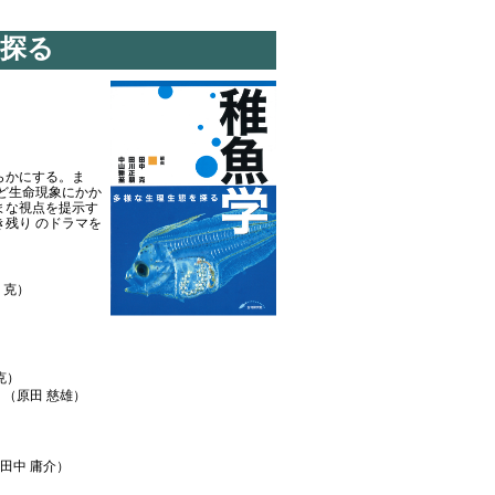
を探る
らかにする。ま
ど生命現象にかか
まな視点を提示す
残り のドラマを
 克）
克）
（原田 慈雄）
田中 庸介）