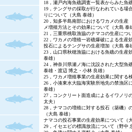
18，瀬戸内海魚礁調査一覧表からみた魚
19，テングサの採取が行なわれている場
りについて（大島 泰雄）
20，知多半島南部におけるワカメの生産
メ増殖方法とその効果について（大島 泰雄
21，三重県桃取漁協のナマコの生産につい
22，ワカメの増殖一岩礁爆破による生産効
投石によるテングサの生産増加（大島 泰
23，山口県秋穂漁協における魚礁の生産効
泰雄）
24，神奈川県瀬ノ海に沈設された大型魚礁
泰雄・渡辺 博之・小林 良雄）
25，ワカメ増殖事業の生産効果に関する
26，小湊東水大臨海実験所地先の禁漁区
泰雄）
27，コンクリート面造成によるイワノリの
太夫）
28，ナマコの増殖に対する投石（築磯）
（大島 泰雄）
ナマコの投石事業の生産効果について（大
29，イセエビの標識放流について（野中 