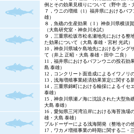
例とその効果見積りについて（野中 忠・
７，ウニの増殖（1）福井県におけるバフ
雄）
８，魚礁の生産効果（ I ）神奈川県横須
（大島研究室・神奈川水試）
９，三重県松坂市松名瀬地先における整
た効果について（大島 泰雄・宮村 光武）
10，神奈川県城ケ島地先におけるテング
て（井上 正昭・大島 泰雄・田中 二良）
11，福井県におけるバフンウニの投石効
島 泰雄）
12，コンクリート面造成によるイワノリ
13，浅海増殖事業経済効果算定に関する
14，三重県錦町における輸採によるイセ
泰雄）
15，神奈川県瀬ノ海に沈設された大型魚
大島 泰雄）
16，愛知県三河湾沿岸における海苔漁場
雄・大島 泰雄）
ブルドーザーによる浅海開発（整地その他
17，ワカメ増殖事業の時期に関する二・