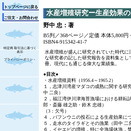
トップページに戻る
水産増殖研究ー生産効果の
ご注文・お問合わせ
野中 忠：著
B5判／368ページ／定価 本体5,800
ISBN4-915342-41-7
特定商 取引法に基づく
水産増殖が盛んに研究されていた時代に
表示
・
な研究者の記した研究報告を資料集とし
プライバシーポリシ－
冊。現代にも通じる偉大な業績集。
●目次●
・水産増殖資料（1956.4～1965.2）
１，志津川湾産マダコの成熟に関する研究（
中 二良）
２，福江湾伊川津海苔漁場における耕耘試
郎・斎藤 雄之助・鈴木 忠雄）
（3：欠号）
４，バフンウニの投石による生産効果につ
５，走水のタイラギとその漁業（田中 二
６，イセエビの増殖．特に全漁場休漁，