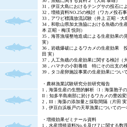
30，魚礁に関する資料２（大島 泰雄）
31，伊豆大島におけるテングサの投石に
32，増殖資料NO.25の検討（ワカメ投石
33，アワビ標識放流試験（井上 正昭・大
34，和歌山県加太漁協における魚礁の生産
本 正昭・梅渓 悦則）
35，海苔漁場整地造成による生産効果の
実）
36，岩礁爆破によるワカメの生産効果 
田 実）
37，人工魚礁の生産効果に関する検討（大
38，ハマチの小割養殖 特にその出支の検
39，タコ産卵施設事業の生産効果について
・農林漁業試験研究分担研究報告
1，海藻生産の生態的解析〈I：海藻胞子の
II：知多半島南部に於けるワカメの豊凶変
2，III：海藻の添加量と採取間隔（片田 
3，伊豆白浜板戸の天草漁業についての一
・増殖効果ゼミナール資料
1，水産増殖資料No.６及び７に関する数