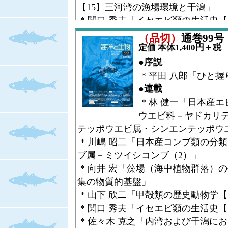
【15】三河湾の漁場環境と干潟」
* 関口 秀夫「イセエビ類の生活史【
* 井上 貴央・中村 一恵「ニホンア
（品切）
通巻99号（V
園で飼育されたニホンアシカ」
定価 本体1,400円＋税
* 和田 一雄「オットセイ研究40年【
●序説
●コラム
* 平田 八郎「ひと
* 山下 欣二「宮島だより【18】見
●連載
●Research Article
* 林 健一「日本産
* 古賀 庸憲「繁殖と生活史に関連
ウエビ科－ヤドカリ
globosa
（de Haan）の生息場所利
テッポウエビ属・シンエンテッポウ
* 三枝 誠行「生物リズムの研究テ
* 川嶋 昭二「日本産コンブ類の分
化，および遊泳活動の時間的経過を
ブ属－ミツイシコンブ（2）」
* 村岡 健作・小西 光一「日本産
* 向井 宏「藻場（海中植物群落）
類」
集の物質的基盤」
●シンポジウム講演集
* 山下 欣二「甲殻類の歴史動物学【
* 日本哺乳類学会海獣談話会「シン
* 関口 秀夫「イセエビ類の生活史【
* 佐々木 克之「内湾および干潟に