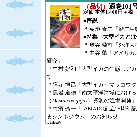
* 佐々木 克之「海洋生物の生産と
（品切）
通巻101号（
アプローチ」
定価 本体1,400円＋税
* 岸 道郎「海洋物理と海洋生物学
●序説
* 柳 哲雄・井上 康一「物理海洋学
* 菊池 泰二「沿岸
* 中田 喜三郎「生態系モデルと海
●特集「大型イカとは
* 鈴木 輝明「内湾の富栄養化研究
* 奥谷 喬司「外洋
* 松川 康夫「水産研究所からみた
* 中谷 肇「アメリ
* 深澤 理郎「海洋物理と海洋生物
研究」
* 奥谷 喬司「海洋生物学の本質を
* 中村 好和「大型イカの生態…ア
* 堀江 毅「海洋土木工学の海洋生
て」
* 窪寺 恒己「大型イカ～マッコウ
* 黒岩 道徳「南太平洋海域におけ
（
Dosidicus gigas
）資源の漁場開発」
* 竹濱 秀一「JAMARC創立25
るシンポジウム」のお知らせ」
●連載
* 林 健一「日本産エビ類の分類と