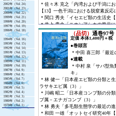
* 佐々木 克之「内湾および干潟に
2002年（Vol. 24）
2001年（Vol. 23）
【13】一色干潟における脱窒素反応
2000年（Vol. 22）
* 関口 秀夫「イセエビ類の生活史【
1999年（Vol. 21）
1998年（Vol. 20）
* 井上 貴央「ニホンアシカの復元
1997年（Vol. 19）
1996年（Vol. 18）
ホンアシカ その２．捕獲頭数の変
（品切）
通巻97号（V
1995年（Vol. 17）
●コラム
定価 本体1,400円＋税
1994年（Vol. 16）
1993年（Vol. 15）
* 山下 欣二「宮島だより【16】
●巻頭言
1992年（Vol. 14）
●Research Article
* 中田 喜三郎「最
1991年（Vol. 13）
1990年（Vol. 12）
* 三枝 誠行「潮汐リズムの位相発
●連載
1989年（Vol. 11）
【続】－潮汐リズムと半月周リズム
* 中村 泉「サバ型
1988年（Vol. 10）
1987年（Vol. 9）
* 古賀 庸憲「繁殖と生活史に関連
キ」
1986年（Vol. 8）
globosa
（de Haan）の生息場所利
1985年（Vol. 7）
* 林 健一「日本産エビ類の分類と
1984年（Vol. 6）
件説の検証」
ラサキエビ属（3）」
1983年（Vol. 5）
●シンポジウム講演集
1982年（Vol. 4）
* 川嶋 昭二「日本産コンブ類の分
1981年（Vol. 3）
* 日本哺乳類学会海獣談話会「シン
ブ属－エナガコンブ（3）」
1980年（Vol. 2）
1979年（Vol. 1）
* 林 勇夫「多毛類生態学の最近の進
* 和田 一雄「オットセイ研究40年【