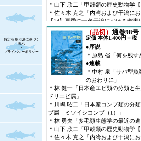
* 山下 欣二「甲殻類の歴史動物学
* 佐々木 克之「内湾および干潟に
【14】夏季の一色干潟における窒素
* 関口 秀夫「イセエビ類の生活史【
（品切）
通巻98号（V
* 伊藤 徹魯「ニホンアシカの復元
定価 本体1,400円＋税
特定商 取引法に基づく
表示
生態復元の試み」
●序説
・
プライバシーポリシー
●コラム
* 原島 省「何を残
* 山下 欣二「宮島だより【17】ア
●連載
●シンポジウム講演集
* 中村 泉「サバ型
* 日本哺乳類学会海獣談話会「シン
のおわりに」
* 林 健一「日本産エビ類の分類と
ドリエビ属」
* 川嶋 昭二「日本産コンブ類の分
ブ属－ミツイシコンブ（1）」
* 林 勇夫「多毛類生態学の最近の進
* 山下 欣二「甲殻類の歴史動物学
* 佐々木 克之「内湾および干潟に