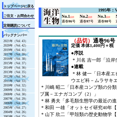
トップページに戻る
1995年：V
ご注文・お問合わせ
No.1
No.2
No.3
品切
品切
品切
通巻
96
号
通巻
97
号
通巻
98
号
定期購読について
バックナンバー
（品切）
通巻96号（V
2021年（Vol. 43）
定価 本体1,400円＋税
2020年（Vol. 42）
2019年（Vol. 41）
●序説
2017年（Vol. 39）
2016年（Vol. 38）
* 川名 吉一郎「沿
2015年（Vol. 37）
●連載
2014年（Vol. 36）
2013年（Vol. 35）
* 林 健一「日本産
2012年（Vol. 34）
ウエビ科－ムラサキエ
2011年（Vol. 33）
2010年（Vol. 32）
* 川嶋 昭二「日本産コンブ類の分
2009年（Vol. 31）
ブ属－エナガコンブ（2）」
2008年（Vol. 30）
2007年（Vol. 29）
* 林 勇夫「多毛類生態学の最近の進
2006年（Vol. 28）
* 和田 一雄「オットセイ研究40年【
2005年（Vol. 27）
2004年（Vol. 26）
* 山下 欣二「甲殻類の歴史動物学
2003年（Vol. 25）