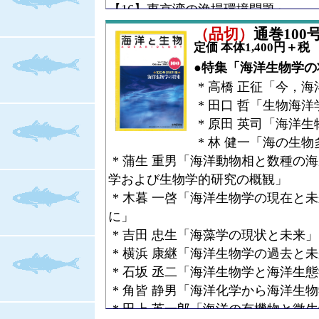
【16】東京湾の漁場環境問題」
* 和田 一雄「オットセイ研究40年【
（品切）
通巻100号（
* 中村 一恵「ニホンアシカの復元
定価 本体1,400円＋税
におけるアシカ猟とその地理的分布
●特集「海洋生物学の
●コラム
* 高橋 正征「今，
* 山下 欣二「宮島だより【19】六
* 田口 哲「生物海
●Research Article
* 原田 英司「海洋
* 古賀 庸憲「コメツキガニ
Scopimer
* 林 健一「海の生
動と精子競争」
* 蒲生 重男「海洋動物相と数種の
学および生物学的研究の概観」
* 木暮 一啓「海洋生物学の現在と
に」
* 吉田 忠生「海藻学の現状と未来」
* 横浜 康継「海洋生物学の過去と
* 石坂 丞二「海洋生物学と海洋
* 角皆 静男「海洋化学から海洋生
* 田上 英一郎「海洋の有機物と微