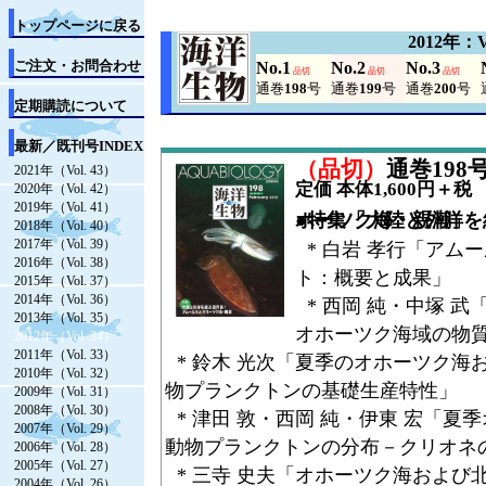
トップページに戻る
2012年：V
ご注文・お問合わせ
No.1
No.2
No.3
品切
品切
品切
通巻
198
号
通巻
199
号
通巻
200
号
定期購読について
最新／既刊号INDEX
（品切）
通巻198号（
2021年（Vol. 43）
定価 本体1,600円＋税
2020年（Vol. 42）
2019年（Vol. 41）
●特集「大陸と外洋を結ぶ溶存鉄：アムール川とオホーツク海・親潮」
2018年（Vol. 40）
2017年（Vol. 39）
* 白岩 孝行「アム
2016年（Vol. 38）
ト：概要と成果」
2015年（Vol. 37）
2014年（Vol. 36）
* 西岡 純・中塚 
2013年（Vol. 35）
オホーツク海域の物
2012年（Vol. 34）
2011年（Vol. 33）
* 鈴木 光次「夏季のオホーツク海
2010年（Vol. 32）
物プランクトンの基礎生産特性」
2009年（Vol. 31）
2008年（Vol. 30）
* 津田 敦・西岡 純・伊東 宏「
2007年（Vol. 29）
動物プランクトンの分布－クリオネ
2006年（Vol. 28）
2005年（Vol. 27）
* 三寺 史夫「オホーツク海および
2004年（Vol. 26）