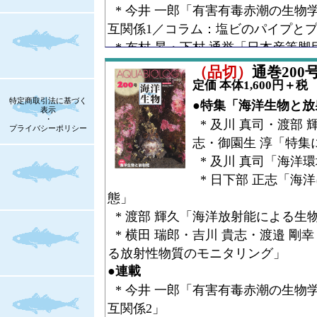
* 三田村 啓理「魚影逍遥－魚に発
* 今井 一郎「有害有毒赤潮の生物
位」
互関係1／コラム：塩ビのパイプと
* 飯島 明子「海でひろった万華鏡
* 布村 昇・下村 通誉「日本産等
●Research Article
亜目ウミナナフシ上科（2）ウミナ
（品切）
通巻200号（
* 岸田 宗範・松田 裕之・清野 聡
●コラム
定価 本体1,600円＋税
高まる海洋生物多様性保全～CBD-C
* 洲澤 育範「山から海へ－水と命の回
特定商取引法に基づく
●特集「海洋生物と放
表示
ら～」
YouTube～情報の回廊をめぐる」
・
* 及川 真司・渡部 
プライバシーポリシー
こち
本論文中のAppendix2は
* 三田村 啓理「魚影逍遥－魚に発
志・御園生 淳「特集
て閲覧ください。動作の確認はのMicr
ろ」
* 及川 真司「海洋
版）でおこなっています。それ
* 飯島 明子「海でひろった万華鏡
* 日下部 正志「海
●Special Contribution
は本ファイルが開けなかったり
態」
能性がありますので，ご了承く
* 内田 詮三「シャーフィンの50
* 渡部 輝久「海洋放射能による生
●全国水産試験場長会 会長賞
* 横田 瑞郎・吉川 貴志・渡邉 剛
* 大川 恵子・佐藤 年彦「アユ冷
る放射性物質のモニタリング」
究」
●連載
* 今井 一郎「有害有毒赤潮の生物
互関係2」