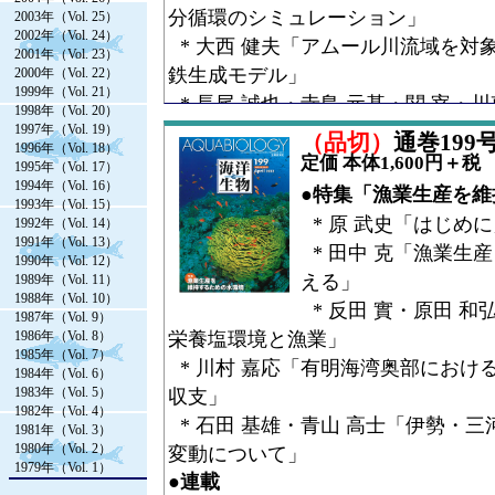
分循環のシミュレーション」
2003年（Vol. 25）
2002年（Vol. 24）
* 大西 健夫「アムール川流域を対
2001年（Vol. 23）
鉄生成モデル」
2000年（Vol. 22）
1999年（Vol. 21）
* 長尾 誠也・寺島 元基・関 宰・川東 
1998年（Vol. 20）
1997年（Vol. 19）
I. Kim・Vladimir. P. Shesterkin・Svetla
（品切）
通巻199号（
1996年（Vol. 18）
Makhinov「河川・汽水域における
定価 本体1,600円＋税
1995年（Vol. 17）
1994年（Vol. 16）
* 楊 宗興「陸面における溶存鉄の
●特集「漁業生産を
1993年（Vol. 15）
●連載
* 原 武史「はじめ
1992年（Vol. 14）
1991年（Vol. 13）
* 今井 一郎「有害有毒赤潮の生物
* 田中 克「漁業生
1990年（Vol. 12）
細菌と赤潮プランクトンの関係－3／コラム
える」
1989年（Vol. 11）
1988年（Vol. 10）
和名：「ッ」のある話”」
* 反田 實・原田 
1987年（Vol. 9）
* 布村 昇・下村 通誉「日本産等
1986年（Vol. 8）
栄養塩環境と漁業」
1985年（Vol. 7）
亜目ウミナナフシ上科1 オビロウミ
* 川村 嘉応「有明海湾奥部におけ
1984年（Vol. 6）
科おびワタゾコウミナナフシ科」
1983年（Vol. 5）
収支」
1982年（Vol. 4）
●コラム
* 石田 基雄・青山 高士「伊勢・
1981年（Vol. 3）
* 洲澤 育範「山から海へ－水と命
1980年（Vol. 2）
変動について」
1979年（Vol. 1）
う」
●連載