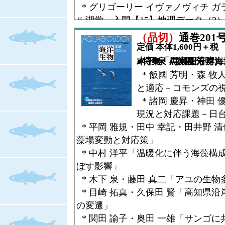
* グリゴーリー イヴァノヴィチ 
ル湖学」入門【15】地理データ（2
* 布村 昇・下村 通誉「日本産等
（品切）
通巻201号（
亜目ウミナナフシ上科（3）スナウミ
定価 本体1,600円＋税
●コラム
●特集「黒潮圏沿岸海域の温暖化と適応策（編集：木下 泉・飯國 芳
* 三田村 啓理「魚影逍遥－魚に発
* 飯國 芳明・森 
ム」
と適応－コモンズの
* 飯島 明子「海でひろった万華鏡
* 諸岡 慶昇・神田
●全国水産試験場長会 会長賞
現況と対応課題－日
* 酒井 敬一「貝食性巻貝サキグロ
* 平岡 雅規・田中 幸記・田井野 
関する研究」
藻場変動と対応策」
* 中村 洋平「温暖化に伴う海藻構
正誤表
ぼす影響」
掲載ページ
* 木下 泉・藤田 真二「アユの生
204頁
表１内，平成23年3月23
* 目崎 拓真・久保田 賢「高知県
します。
の変遷」
（誤）文部科学省，福島県
* 関田 諭子・奥田 一雄「サンゴ