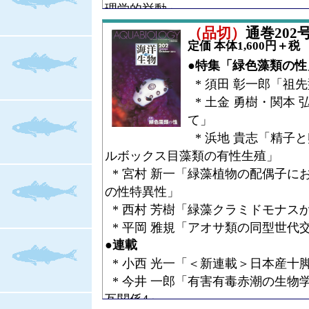
タリングを開始（JAMST
理学的挙動」
て試料採取を行う），結果
* 田口 尚弘・大嶋 俊一郎「研究
（品切）
通巻202号（
→
（正）文部科学省，福島
新たな取り組み」
定価 本体1,600円＋税
開始（JAMSTECがその
* 野島 哲「与論島のサンゴ礁の現
●特集「緑色藻類の性
結果は即日公表された
* 中西 康博「与論島のサンゴ礁再
* 須田 彰一郎「祖
* 新保 輝幸「地域社会による温暖
* 土金 勇樹・関本
おけるサンゴ礁再生への取り組み」
て」
* 高田 聖・坂田 雅正・山本 由
* 浜地 貴志「精子
の影響と技術対策」
ルボックス目藻類の有性生殖」
* 宮崎 彰・山本 由徳「高温耐性
* 宮村 新一「緑藻植物の配偶子に
米品質の評価」
の性特異性」
* 加藤 元海「レジームシフト：突
* 西村 芳樹「緑藻クラミドモナス
●連載
* 平岡 雅規「アオサ類の同型世代
* 今井 一郎「有害有毒赤潮の生物
●連載
互関係3」
* 小西 光一「＜新連載＞日本産十
* 布村 昇・下村 通誉「日本産等
* 今井 一郎「有害有毒赤潮の生物
亜目ウミナナフシ上科（3）スナウミ
互関係4」