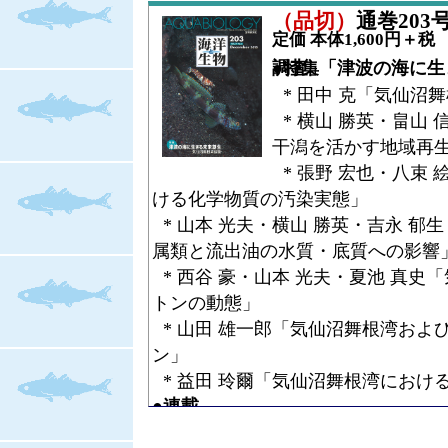
●コラム
* 布村 昇・下村 通誉「日本産等
（品切）
通巻203号（
* 洲澤 育範「山から海へ－水と命
シ亜目」
定価 本体1,600円＋税
その1」
●コラム
●特集「津波の海に生きる未来創生－気仙沼舞根湾調査」
* 三田村 啓理「魚影逍遥－魚に発
* 洲澤 育範「山から海へ－水と命
* 田中 克「気仙沼
* 飯島 明子「海でひろった万華鏡
その2 極地トイレ事情など」
* 横山 勝英・畠山
●全国水産試験場長会 会長賞
* 三田村 啓理「魚影逍遥－魚に発
干潟を活かす地域再
* 松村 靖治「有明海におけるトラ
* 飯島 明子「海でひろった万華鏡
* 張野 宏也・八束
する研究
懇親会」
ける化学物質の汚染実態」
●全国水産試験場長会 会長賞
* 山本 光夫・横山 勝英・吉永 
* 坪井 潤一「擬卵およびドライア
属類と流出油の水質・底質への影響
術の開発」
* 西谷 豪・山本 光夫・夏池 真
トンの動態」
* 山田 雄一郎「気仙沼舞根湾およ
ン」
* 益田 玲爾「気仙沼舞根湾におけ
●連載
* 島袋 寛盛「＜新連載＞日本産南