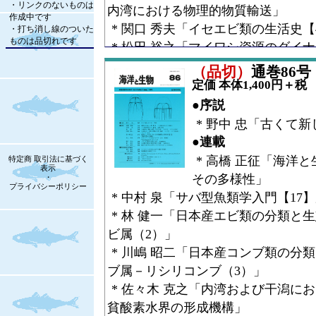
・リンクのないものは
内湾における物理的物質輸送」
作成中です
* 関口 秀夫「イセエビ類の生活史【
・打ち消し線のついた
ものは品切れです
* 松田 裕之「マイワシ資源のダイ
動説」
（品切）
通巻86号（V
* 林 勇夫「多毛類生態学の最近の
定価 本体1,400円＋税
* 市川 憲平「雄が子守をする虫た
●序説
●コラム
* 野中 忠「古くて
* 山下 欣二「宮島だより【5】夏の
●連載
●Research Article
* 高橋 正征「海洋
特定商 取引法に基づく
表示
* 武田 正倫ほか「東京湾に定着し
その多様性」
・
プライバシーポリシー
* 中村 泉「サバ型魚類学入門【17
* 林 健一「日本産エビ類の分類と
ビ属（2）」
* 川嶋 昭二「日本産コンブ類の分
ブ属－リシリコンブ（3）」
* 佐々木 克之「内湾および干潟に
貧酸素水界の形成機構」