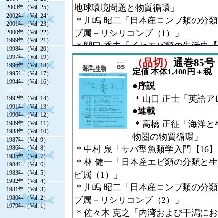
地球環境問題と物質循環」
2003年（Vol. 25）
2002年（Vol. 24）
* 川嶋 昭二「日本産コンブ類の分
2001年（Vol. 23）
ブ属－リシリコンブ（1）」
2000年（Vol. 22）
1999年（Vol. 21）
* 関口 秀夫「イセエビ類の生活史【
1998年（Vol. 20）
1997年（Vol. 19）
* 山下 欣二「近世古文献に見る海
（品切）
通巻85号（V
1996年（Vol. 18）
（6）」
定価 本体1,400円＋税
1995年（Vol. 17）
1994年（Vol. 16）
●コラム
●序説
1993年（Vol. 15）
* 山下 欣二「宮島だより【4】サ
* 山口 正士「英語
1992年（Vol. 14）
1991年（Vol. 13）
●Research Article
●連載
1990年（Vol. 12）
* 朝日田 卓「サメ，エイ類の核型
* 高橋 正征「海洋
1989年（Vol. 11）
1988年（Vol. 10）
* 西村 はるみ・宮崎 淳一「アメ
物圏の物質循環」
1987年（Vol. 9）
ついて」
1986年（Vol. 8）
* 中村 泉「サバ型魚類学入門【16
1985年（Vol. 7）
* 林 健一「日本産エビ類の分類と
1984年（Vol. 6）
1983年（Vol. 5）
ビ属（1）」
1982年（Vol. 4）
* 川嶋 昭二「日本産コンブ類の分
1981年（Vol. 3）
1980年（Vol. 2）
ブ属－リシリコンブ（2）」
1979年（Vol. 1）
* 佐々木 克之「内湾および干潟に