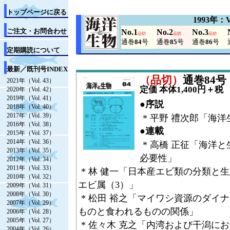
トップページに戻る
1993年：V
ご注文・お問合わせ
No.1
No.2
No.3
品切
品切
品切
通巻
84
号
通巻
85
号
通巻
86
号
定期購読について
最新／既刊号INDEX
（品切）
通巻84号（V
2021年（Vol. 43）
定価 本体1,400円＋税
2020年（Vol. 42）
2019年（Vol. 41）
●序説
2018年（Vol. 40）
2017年（Vol. 39）
* 平野 禮次郎「海
2016年（Vol. 38）
●連載
2015年（Vol. 37）
2014年（Vol. 36）
* 高橋 正征「海洋
2013年（Vol. 35）
必要性」
2012年（Vol. 34）
2011年（Vol. 33）
* 林 健一「日本産エビ類の分類と
2010年（Vol. 32）
エビ属（3）」
2009年（Vol. 31）
2008年（Vol. 30）
* 松田 裕之「マイワシ資源のダイ
2007年（Vol. 29）
ものと食われるものの関係」
2006年（Vol. 28）
2005年（Vol. 27）
* 佐々木 克之「内湾および干潟に
2004年（Vol. 26）