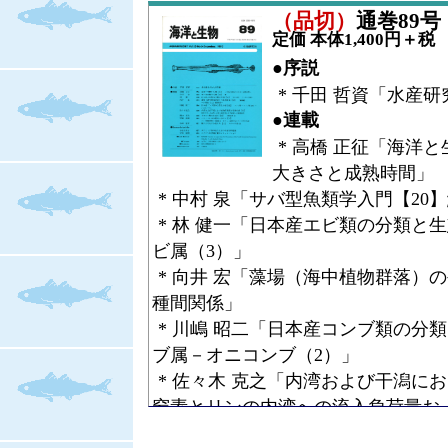
* 伊藤 徹魯「ニホンアシカの復元
（品切）
通巻89号（V
類と進化 その１．属レベル以上の
定価 本体1,400円＋税
* 林 勇夫「多毛類生態学の最近の進
●序説
●コラム
* 千田 哲資「水産
* 山下 欣二「宮島だより【8】業な
●連載
●全国水産試験場長会 会長賞
* 高橋 正征「海洋
* 石川 公敏「ウクライナ・海洋生
大きさと成熟時間」
* 中村 泉「サバ型魚類学入門【20
* 林 健一「日本産エビ類の分類と
ビ属（3）」
* 向井 宏「藻場（海中植物群落）
種間関係」
* 川嶋 昭二「日本産コンブ類の分
ブ属－オニコンブ（2）」
* 佐々木 克之「内湾および干潟に
窒素とリンの内湾への流入負荷量お
* 関口 秀夫「イセエビ類の生活史【