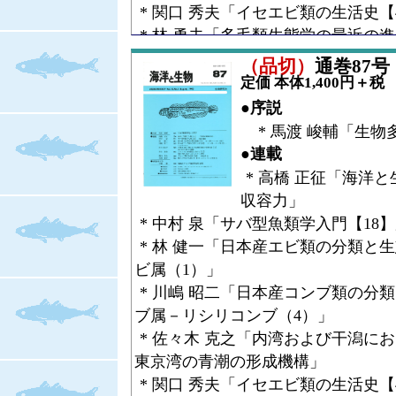
* 関口 秀夫「イセエビ類の生活史【
* 林 勇夫「多毛類生態学の最近の進
* 市川 憲平「雄が子守をする虫た
（品切）
通巻87号（V
（1）」
定価 本体1,400円＋税
* 井上 貴央「ニホンアシカの復元にむけて【
●序説
復元にむけて」
* 馬渡 峻輔「生物
●コラム
●連載
* 山下 欣二「宮島だより【6】痴
* 高橋 正征「海洋
●Research Article
収容力」
* 和田 恵次「チコガニにおけるな
* 中村 泉「サバ型魚類学入門【18
* 三枝 誠行「甲殻類幼生の孵化リ
* 林 健一「日本産エビ類の分類と
ビ属（1）」
* 川嶋 昭二「日本産コンブ類の分
ブ属－リシリコンブ（4）」
* 佐々木 克之「内湾および干潟に
東京湾の青潮の形成機構」
* 関口 秀夫「イセエビ類の生活史【