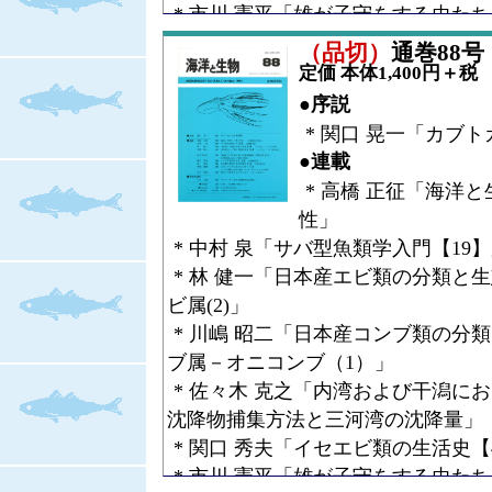
* 市川 憲平「雄が子守をする虫た
（2）」
（品切）
通巻88号（V
* 井上 貴央「ニホンアシカの復元
定価 本体1,400円＋税
いるニホンアシカ標本」
●序説
●コラム
* 関口 晃一「カブ
* 山下 欣二「宮島だより【7】タ
●連載
●研究所めぐり
* 高橋 正征「海洋
* 中根 徹「［研究所めぐり］NIO
性」
* 中村 泉「サバ型魚類学入門【19
* 林 健一「日本産エビ類の分類と
ビ属(2)」
* 川嶋 昭二「日本産コンブ類の分
ブ属－オニコンブ（1）」
* 佐々木 克之「内湾および干潟に
沈降物捕集方法と三河湾の沈降量」
* 関口 秀夫「イセエビ類の生活史【
* 市川 憲平「雄が子守をする虫た